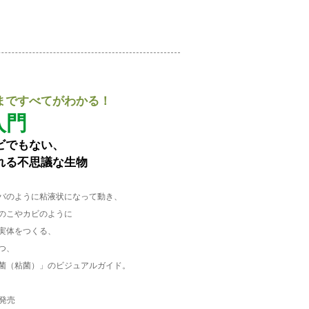
まですべてがわかる！
入門
ビでもない、
れる不思議な生物
バのように粘液状になって動き、
のこやカビのように
実体をつくる、
つ、
菌（粘菌）」のビジュアルガイド。
国発売