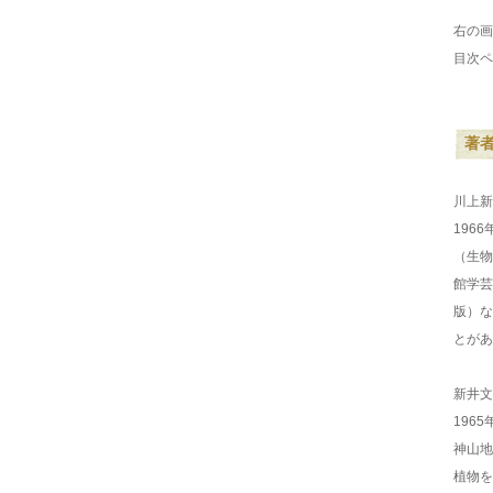
右の画
目次ペ
著
川上新
196
（生物
館学芸
版）な
とがあ
新井文
196
神山地
植物を