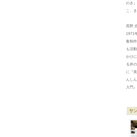
のき』
こ、き
髙野 
197
集制作
も活動
かけに
る井の
に『美
んしん
入門』
サ