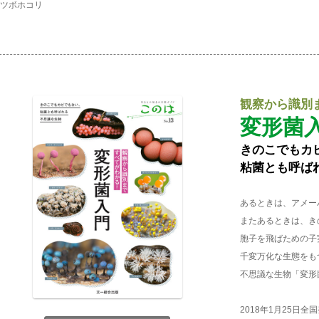
ツボホコリ
観察から識別
変形菌
きのこでもカ
粘菌とも呼ば
あるときは、アメー
またあるときは、き
胞子を飛ばための子
千変万化な生態をも
不思議な生物「変形
2018年1月25日全