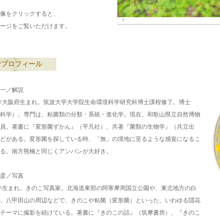
像をクリックすると、
ージをご覧いただけます。
者プロフィール
一／解説
6年大阪府生まれ。筑波大学大学院生命環境科学研究科博士課程修了。博士
科学）。専門は、粘菌類の分類・系統・進化学。現在、和歌山県立自然博物
員。著書に『変形菌ずかん』（平凡社）、共著『菌類の生物学』（共立出
どがある。変形菌を探している時、「無」の境地に至るような感覚になるこ
る。南方熊楠と同じくアンパンが大好き。
彦／写真
5年生まれ。きのこ写真家。北海道東部の阿寒摩周国立公園や、東北地方の白
、八甲田山の周辺などで、きのこや粘菌（変形菌）といった、いわゆる隠花
テーマに撮影を続けている。著書に『きのこの話』（筑摩書房）、『きのこ