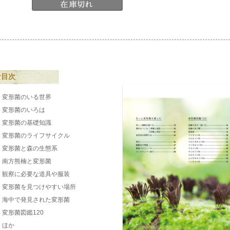
な目次
変形菌のいる世界
変形菌のいろは
変形菌の基礎知識
変形菌のライフサイクル
変形菌と森の生態系
南方熊楠と変形菌
観察に必要な道具や服装
変形菌を見つけやすい場所
海中で発見された変形菌
変形菌図鑑120
ほか