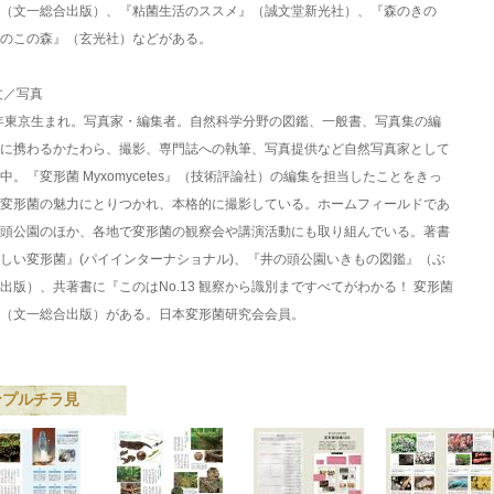
（文一総合出版）、『粘菌生活のススメ』（誠文堂新光社）、『森のきの
のこの森』（玄光社）などがある。
丈／写真
1年東京生まれ。写真家・編集者。自然科学分野の図鑑、一般書、写真集の編
に携わるかたわら、撮影、専門誌への執筆、写真提供など自然写真家として
中。『変形菌 Myxomycetes』（技術評論社）の編集を担当したことをきっ
変形菌の魅力にとりつかれ、本格的に撮影している。ホームフィールドであ
頭公園のほか、各地で変形菌の観察会や講演活動にも取り組んでいる。著書
しい変形菌』(パイインターナショナル)、『井の頭公園いきもの図鑑』（ぶ
出版）、共著書に『このはNo.13 観察から識別まですべてがわかる！ 変形菌
（文一総合出版）がある。日本変形菌研究会会員。
ンプルチラ見