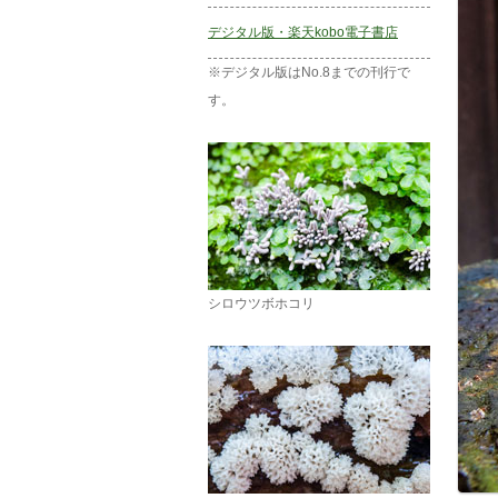
デジタル版・楽天kobo電子書店
※デジタル版はNo.8までの刊行で
す。
シロウツボホコリ