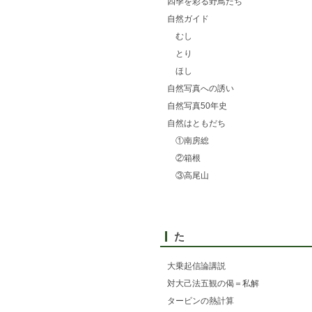
四季を彩る野鳥たち
自然ガイド
むし
とり
ほし
自然写真への誘い
自然写真50年史
自然はともだち
①南房総
②箱根
③高尾山
た
大乗起信論講説
対大己法五観の偈＝私解
タービンの熱計算