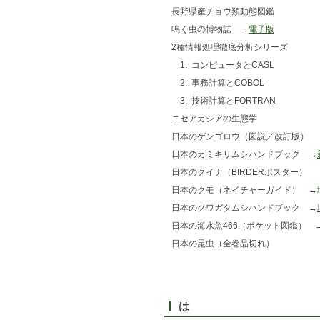
長野県産チョウ類動態図鑑
鳴く虫の博物誌 →
電子版
2種情報処理徹底分析シリーズ
1. コンピュータとCASL
2. 事務計算とCOBOL
3. 技術計算とFORTRAN
ニセアカシアの生態学
日本のゲンゴロウ（図説／改訂版）
日本のカミキリムシハンドブック →
日本のクイナ（BIRDERポスター）
日本のクモ（ネイチャーガイド） →
日本のクワガタムシハンドブック →
日本の海水魚466（ポケット図鑑） 
日本の昆虫（全巻品切れ）
は