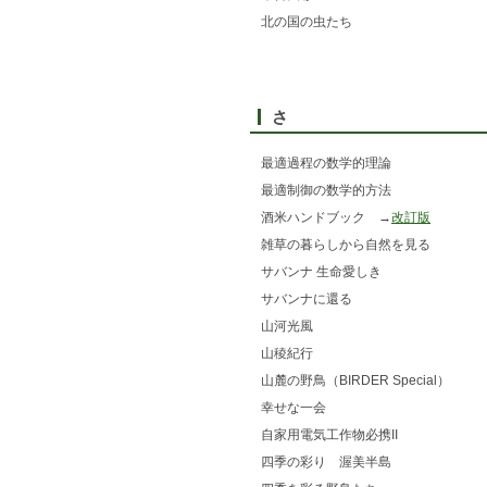
北の国の虫たち
さ
最適過程の数学的理論
最適制御の数学的方法
酒米ハンドブック →
改訂版
雑草の暮らしから自然を見る
サバンナ 生命愛しき
サバンナに還る
山河光風
山稜紀行
山麓の野鳥（BIRDER Special）
幸せな一会
自家用電気工作物必携II
四季の彩り 渥美半島