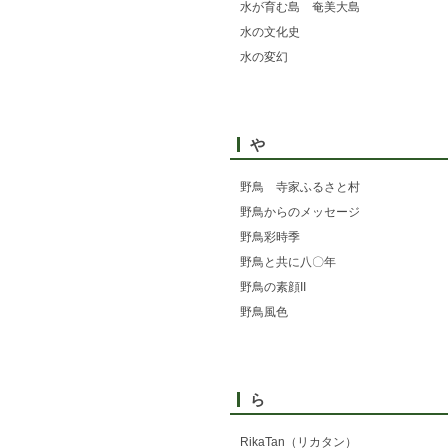
水が育む島 奄美大島
水の文化史
水の変幻
や
野鳥 寺家ふるさと村
野鳥からのメッセージ
野鳥彩時季
野鳥と共に八〇年
野鳥の素顔II
野鳥風色
ら
RikaTan（リカタン）