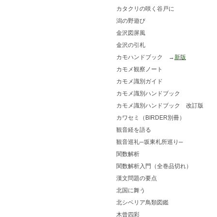
カタクリの咲く谷戸に
潟の野遊び
金沢図屏風
金沢の引札
カモハンドブック →
新版
カモメ観察ノート
カモメ識別ガイド
カモメ識別ハンドブック
カモメ識別ハンドブック 改訂版
カワセミ（BIRDER別冊）
観音経を語る
観音巡礼─坂東札所巡り─
関数解析
関数解析入門（全巻品切れ）
漢文問題の要点
北国に舞う
北シベリア鳥類図鑑
木曾四彩