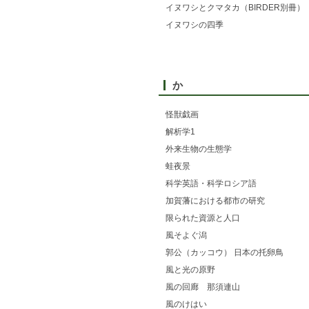
イヌワシとクマタカ（BIRDER別冊）
イヌワシの四季
か
怪獣戯画
解析学1
外来生物の生態学
蛙夜景
科学英語・科学ロシア語
加賀藩における都市の研究
限られた資源と人口
風そよぐ潟
郭公（カッコウ） 日本の托卵鳥
風と光の原野
風の回廊 那須連山
風のけはい