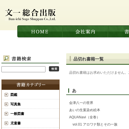
品切れ書籍一覧
品切れ書籍はお求めいただけません。ご
あ
図鑑
会津八一の世界
写真集
あいの生葉染め絵本
一般図書
AQUANavi（全巻）
児童書
vol.01 アロワナ類とその一族