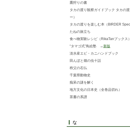
鷹狩りの書
タカの渡り観察ガイドブック タカの
ー）
タカの渡りを楽しむ本（BIRDER Speci
たねの旅立ち
食べ物実験レシピ（RikaTanブックス
“タマゴ式”鳥絵塾 →
新版
淡水産エビ・カニハンドブック
田んぼと畑の虫十話
秩父の石仏
千葉県動物史
痴呆の謎を解く
地方文化の日本史（全巻品切れ）
茶書の系譜
な