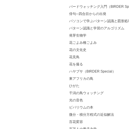
バードウォッチング入門（BIRDER Spe
俳句─四合目からの出発
パソコンで学ぶパターン認識と図形処
パターン認識と学習のアルゴリズム
発芽生物学
花ごよみ種ごよみ
花の文化史
花見鳥
花を撮る
ハヤブサ（BIRDER Special）
東アフリカの鳥
ひがた
干潟の鳥ウォッチング
光の音色
ビバリウムの本
微分・積分方程式の近似解法
百花変容