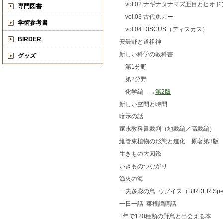
vol.02 ナギナタナマズ亜目とヒオ
専門図書
vol.03 古代魚ガー
学術参考書
vol.04 DISCUS（ディスカス）
BIRDER
安曇野と道祖神
新しい科学の教科書
グッズ
第1分野
第2分野
化学編 →
第2版
新しい空間と時間
暗示の話
家永教科書裁判（地裁編／高裁編）
維管束植物の形態と進化 原著第3版
生きもの大図鑑
いきものつながり
漁火の海
一夫多彩の鳥 ウグイス（BIRDER Spec
一日一話 菜根譚講話
1年で120種類の野鳥と出会える本