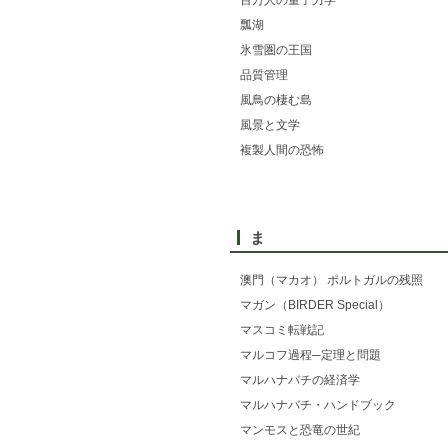
百万人の量子力学
瓢湖
氷雪圏の王国
品質管理
風鳥の棲む島
風景と文学
複製人間の恐怖
ま
澳門（マカオ） ポルトガルの残照
マガン（BIRDER Special）
マスコミ転戦記
マルコフ過程─定理と問題
マルハナバチの経済学
マルハナバチ・ハンドブック
マンモスと恐竜の世紀