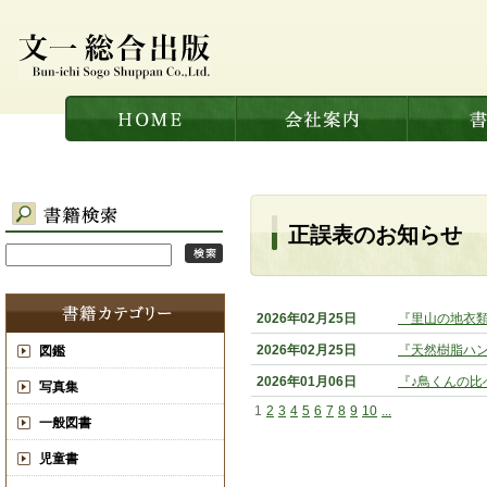
正誤表のお知らせ
2026年02月25日
『里山の地衣
2026年02月25日
『天然樹脂ハ
図鑑
2026年01月06日
『♪鳥くんの比
写真集
1
2
3
4
5
6
7
8
9
10
...
一般図書
児童書