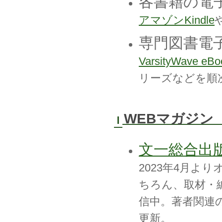
各書籍の電
アマゾンKindle
専門図書電
VarsityWave eBo
リーズなどを順
WEBマガジン
文一総合出版
2023年4月
ちろん、取材・
信中。著者関連
更新。