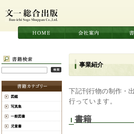
事業紹介
下記刊行物の制作・
図鑑
行っています。
写真集
一般図書
書籍
児童書