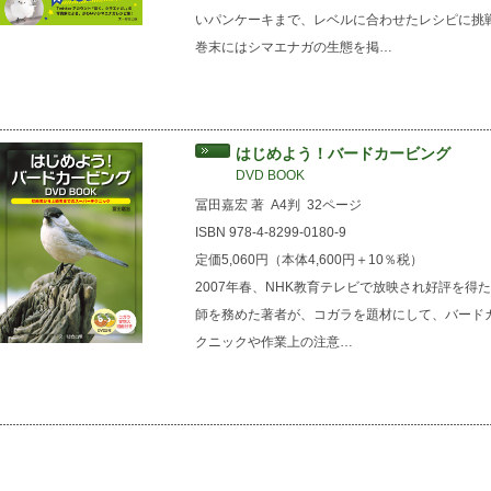
いパンケーキまで、レベルに合わせたレシピに挑
巻末にはシマエナガの生態を掲…
はじめよう！バードカービング
DVD BOOK
冨田嘉宏 著
A4判
32ページ
ISBN 978-4-8299-0180-9
定価5,060円（本体4,600円＋10％税）
2007年春、NHK教育テレビで放映され好評を
師を務めた著者が、コガラを題材にして、バード
クニックや作業上の注意…