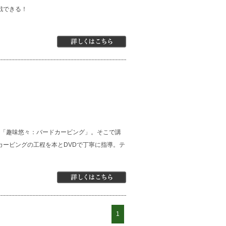
戦できる！
得た「趣味悠々：バードカービング」。そこで講
カービングの工程を本とDVDで丁寧に指導。テ
1