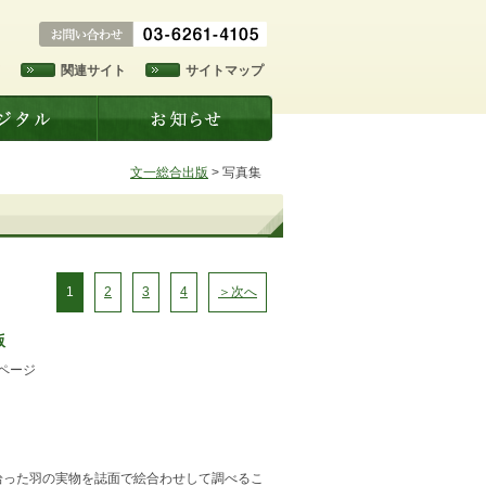
ド
関連サイト
サイトマップ
文一総合出版
>
写真集
1
2
3
4
＞次へ
版
8ページ
拾った羽の実物を誌面で絵合わせして調べるこ