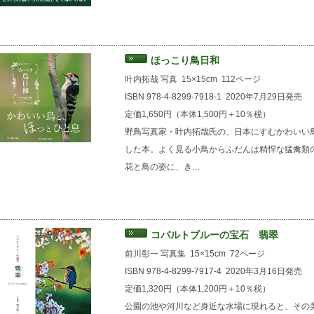
ほっこり鳥日和
叶内拓哉 写真
15×15cm
112ページ
ISBN 978-4-8299-7918-1
2020年7月29日発売
定価1,650円（本体1,500円＋10％税）
野鳥写真家・叶内拓哉氏の、日本にすむかわいい
した本。よく見る小鳥からふだんは精悍な猛禽類
花と鳥の姿に、き…
コバルトブルーの宝石 翡翠
前川彰一 写真集
15×15cm
72ページ
ISBN 978-4-8299-7917-4
2020年3月16日発売
定価1,320円（本体1,200円＋10％税）
公園の池や河川など身近な水場に現れると、その