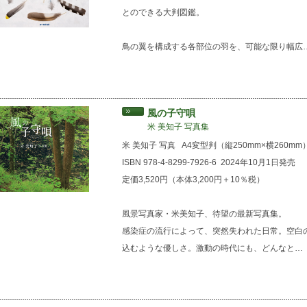
とのできる大判図鑑。
鳥の翼を構成する各部位の羽を、可能な限り幅広
風の子守唄
米 美知子 写真集
米 美知子 写真
A4変型判（縦250mm×横260mm
ISBN 978-4-8299-7926-6
2024年10月1日発売
定価3,520円（本体3,200円＋10％税）
風景写真家・米美知子、待望の最新写真集。
感染症の流行によって、突然失われた日常。空白
込むような優しさ。激動の時代にも、どんなと…