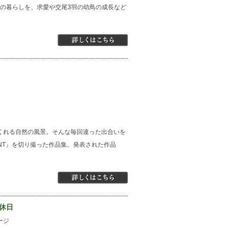
その暮らしを、求愛や交尾3羽の幼鳥の成長など
くれる自然の風景。そんな毎回違った出合いを
NT』を切り撮った作品集。発表された作品
る休日
ージ