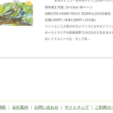
オカメインコ・セキセイインコのオースト
岡本勇太 写真
15×15cm
80ページ
ISBN 978-4-8299-7913-6
2018年11月14日発売
定価1,650円（本体1,500円＋10％税）
ペットとして人気のオカメインコとセキセイイン
オーストラリアの乾燥地帯でのびのびと生きるオ
わいくてユニークな、そして迫…
ME
｜
会社案内
｜
お問い合わせ
｜
サイトマップ
｜
ご利用ガ