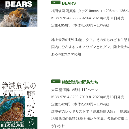
BEARS
福田俊司 写真集
タテ210mm×ヨコ296mm
136
ISBN 978-4-8299-7920-4
2023年3月31日発売
定価4,950円（本体4,500円＋10％税）
地上最強の野生動物、クマ。その知られざる生態
国内に分布するツキノワグマとヒグマ。陸上最大
ある3種のクマの知…
絶滅危惧の野鳥たち
大室 清 画集
A5判
112ページ
ISBN 978-4-8299-7919-8
2020年8月13日発売
定価2,420円（本体2,200円＋10％税）
環境省のレッドリストで「絶滅危惧IA類」「絶滅危
絶滅危惧の鳥類98種を描いた画集。各鳥の特徴
がおかれ…