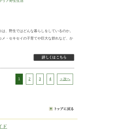
ラリア野生生活
コは、野生ではどんな暮らしをしているのか。
カメ・セキセイの子育てや巨大な群れなど、か
1
2
3
4
＞次へ
イド