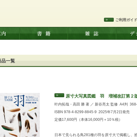
ご利用ガイ
商品一覧
原寸大写真図鑑 羽 増補改訂第２
叶内拓哉・高田 勝 著 ／ 新谷亮太 監修
A4判
36
ISBN 978-4-8299-8845-9
2025年7月2日発売
定価17,600円（本体16,000円＋10％税）
日本で見られる鳥281種の羽を原寸大で掲載し、