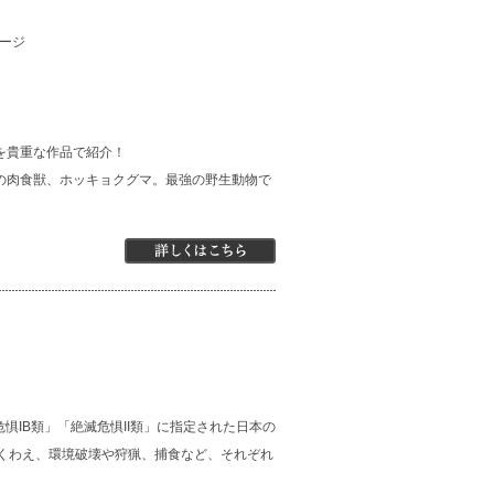
ページ
を貴重な作品で紹介！
の肉食獣、ホッキョクグマ。最強の野生動物で
惧IB類」「絶滅危惧II類」に指定された日本の
にくわえ、環境破壊や狩猟、捕食など、それぞれ