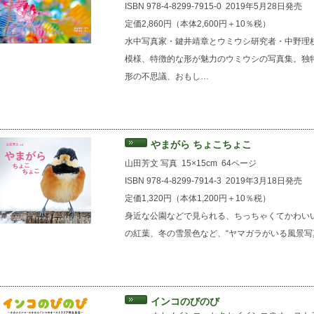
ISBN 978-4-8299-7915-0
2019年5月28日発売
定価2,860円（本体2,600円＋10％税）
水中写真家・鍵井靖章とウミウシ研究者・中野理
模様、特徴的な形が魅力のウミウシの写真集。独
形の不思議、おもし…
やまがら ちょこちょこ
山田芳文 写真
15×15cm
64ページ
ISBN 978-4-8299-7914-3
2019年3月18日発売
定価1,320円（本体1,200円＋10％税）
身近な公園などで見られる、ちっちゃくてかわい
の紅葉、冬の雪景色など、“ヤマガラがいる風景写
インコのびのび