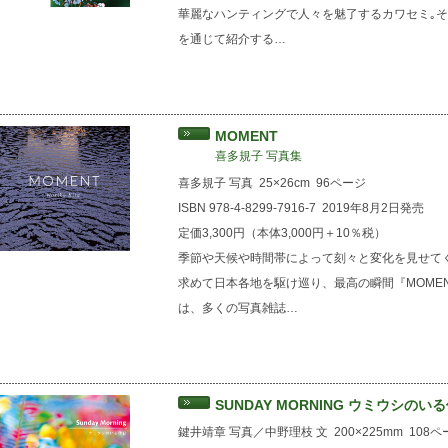
華麗なハンティングで人々を魅了するカワセミ｡
を通じて紹介する…
MOMENT
喜多規子 写真集
喜多規子 写真
25×26cm
96ページ
ISBN 978-4-8299-7916-7
2019年8月2日発売
定価3,300円（本体3,000円＋10％税）
季節や天候や時間帯によって刻々と変化を見せて
求めて日本各地を駆け巡り、最高の瞬間『MOME
は、多くの写真雑誌…
SUNDAY MORNING ウミウシのい
鍵井靖章 写真／中野理枝 文
200×225mm
108ペ