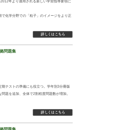
2012年より適用される新しい学習指導要領に
階で化学分野での「粒子」のイメージをより正
準拠問題集
定期テストの準備にも役立つ。学年別3分冊版
な問題を追加、全体で2割程度問題数が増加。
準拠問題集