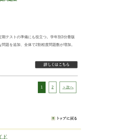
定期テストの準備にも役立つ。学年別3分冊版
な問題を追加、全体で2割程度問題数が増加。
1
2
＞次へ
イド