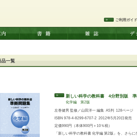
ご利用ガイ
商品一覧
新しい科学の教科書 4分野別版 
化学編 第2版
左巻健男 監修／山田洋一 編集
A5判
128ページ
ISBN 978-4-8299-6707-2
2012年5月20日発売
定価990円（本体900円＋10％税）
「新しい科学の教科書 化学編 第2版」を、さら