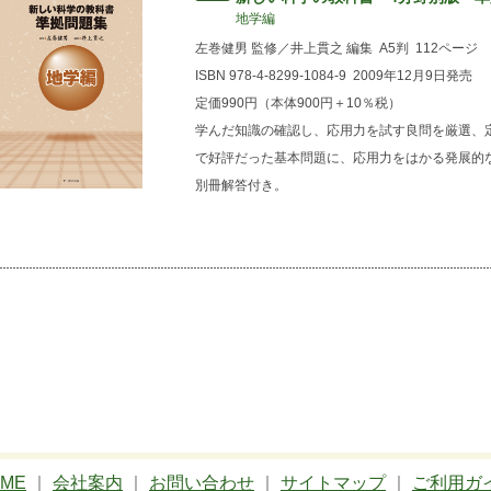
地学編
左巻健男 監修／井上貫之 編集
A5判
112ページ
ISBN 978-4-8299-1084-9
2009年12月9日発売
定価990円（本体900円＋10％税）
学んだ知識の確認し、応用力を試す良問を厳選、
で好評だった基本問題に、応用力をはかる発展的
別冊解答付き。
ME
｜
会社案内
｜
お問い合わせ
｜
サイトマップ
｜
ご利用ガ