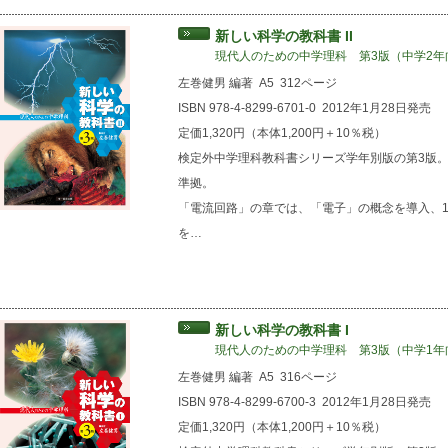
新しい科学の教科書 II
現代人のための中学理科 第3版（中学2年
左巻健男 編著
A5
312ページ
ISBN 978-4-8299-6701-0
2012年1月28日発売
定価1,320円（本体1,200円＋10％税）
検定外中学理科教科書シリーズ学年別版の第3版。
準拠。
「電流回路」の章では、「電子」の概念を導入、
を…
新しい科学の教科書 I
現代人のための中学理科 第3版（中学1年
左巻健男 編著
A5
316ページ
ISBN 978-4-8299-6700-3
2012年1月28日発売
定価1,320円（本体1,200円＋10％税）