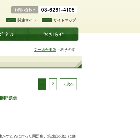
ド
関連サイト
サイトマップ
文一総合出版
>
科学の本
1
2
＞次へ
準拠問題集
に生かすために作った問題集。第2版の改訂に併