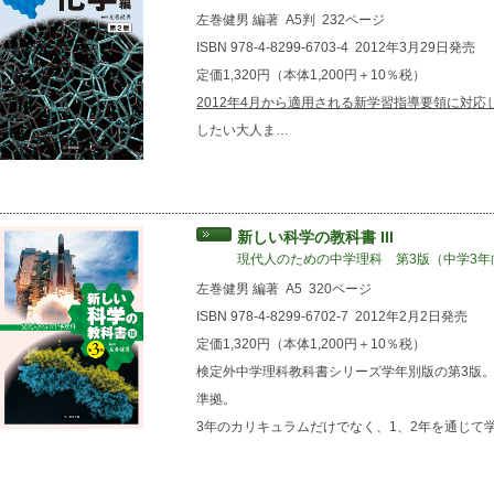
左巻健男 編著
A5判
232ページ
ISBN 978-4-8299-6703-4
2012年3月29日発売
定価1,320円（本体1,200円＋10％税）
2012年4月から適用される新学習指導要領に対応
したい大人ま…
新しい科学の教科書 III
現代人のための中学理科 第3版（中学3年
左巻健男 編著
A5
320ページ
ISBN 978-4-8299-6702-7
2012年2月2日発売
定価1,320円（本体1,200円＋10％税）
検定外中学理科教科書シリーズ学年別版の第3版。
準拠。
3年のカリキュラムだけでなく、1、2年を通じて