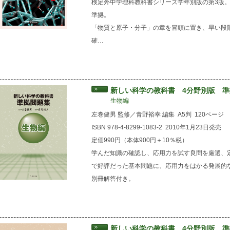
検定外中学理科教科書シリーズ学年別版の第3版。
準拠。
「物質と原子・分子」の章を冒頭に置き、早い段
確…
新しい科学の教科書 4分野別版 
生物編
左巻健男 監修／青野裕幸 編集
A5判
120ページ
ISBN 978-4-8299-1083-2
2010年1月23日発売
定価990円（本体900円＋10％税）
学んだ知識の確認し、応用力を試す良問を厳選、
で好評だった基本問題に、応用力をはかる発展的
別冊解答付き。
新しい科学の教科書 4分野別版 