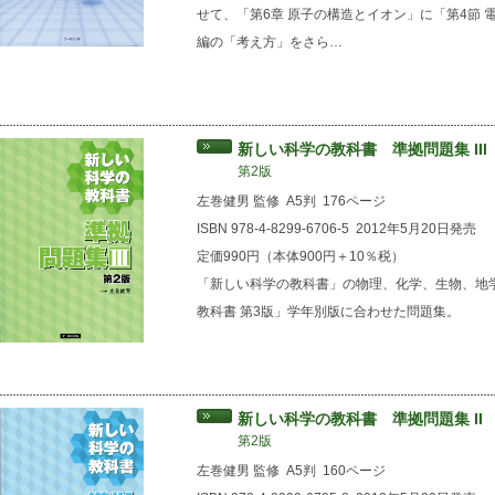
せて、「第6章 原子の構造とイオン」に「第4節
編の「考え方」をさら…
新しい科学の教科書 準拠問題集 III
第2版
左巻健男 監修
A5判
176ページ
ISBN 978-4-8299-6706-5
2012年5月20日発売
定価990円（本体900円＋10％税）
「新しい科学の教科書」の物理、化学、生物、地
教科書 第3版」学年別版に合わせた問題集。
新しい科学の教科書 準拠問題集 II
第2版
左巻健男 監修
A5判
160ページ