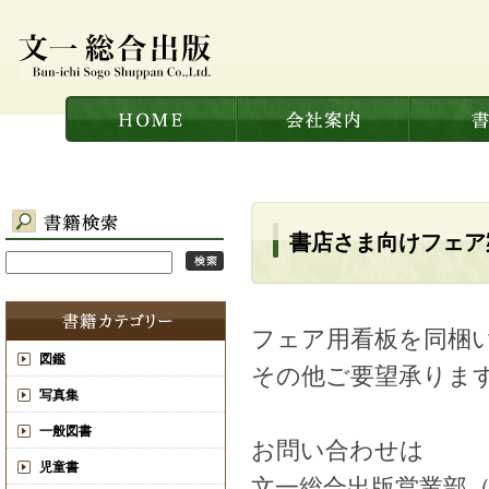
書店さま向けフェア
フェア用看板を同梱
図鑑
その他ご要望承りま
写真集
一般図書
お問い合わせは
児童書
文一総合出版営業部