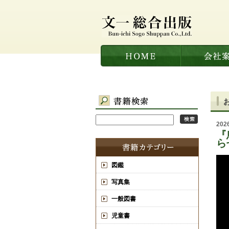
20
『
ら
図鑑
写真集
一般図書
児童書