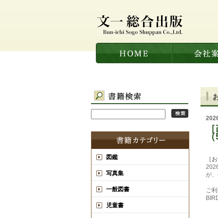
20
［
（
図鑑
［お
20
写真集
が、
一般図書
ご利
BI
児童書