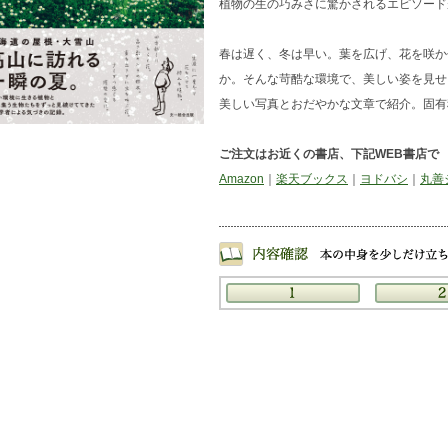
植物の生の巧みさに驚かされるエピソード
春は遅く、冬は早い。葉を広げ、花を咲か
か。そんな苛酷な環境で、美しい姿を見
美しい写真とおだやかな文章で紹介。固有
ご注文はお近くの書店、下記WEB書店で
Amazon
｜
楽天ブックス
｜
ヨドバシ
｜
丸善