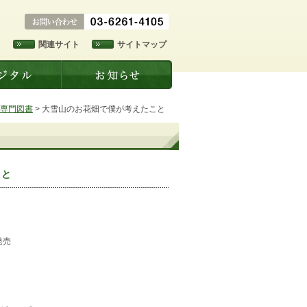
ド
関連サイト
サイトマップ
専門図書
>
大雪山のお花畑で僕が考えたこと
こと
発売