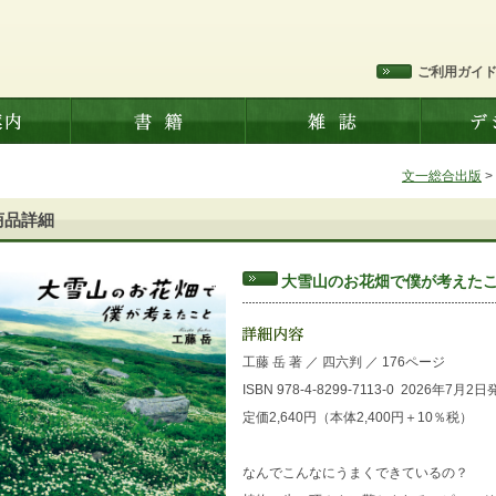
ご利用ガイ
文一総合出版
>
商品詳細
大雪山のお花畑で僕が考えた
工藤 岳 著
／
四六判
／
176ページ
ISBN 978-4-8299-7113-0
2026年7月2日
定価2,640円（本体2,400円＋10％税）
なんでこんなにうまくできているの？