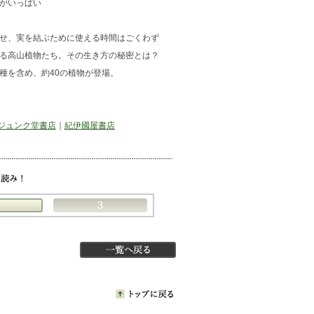
がいっぱい
せ、実を結ぶために使える時間はごくわず
せる高山植物たち。その生き方の秘密とは？
種を含め、約40の植物が登場。
ジュンク堂書店
｜
紀伊國屋書店