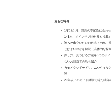
おもな特長
1年12か月、野鳥の季節性に合わ
141本、メインサブ計64種を掲載
誰もが出会いたいお目当ての鳥、
せばよいのかを解説（具体的な探
探し方、見つける方法を3つのポ
ないお目当ての鳥も紹介
カモメやシギチドリ、ムシクイな
説
20年以上のガイド経験で得た独自