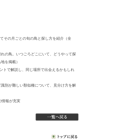
せてその月ごとの旬の鳥と探し方を紹介（全
）
憧れの鳥。いつごろどこにいて、どうやって探
鳥地を掲載）
イントで解説し、同じ場所で出会えるかもしれ
ど識別が難しい類似種について、見分け方を解
の情報が充実