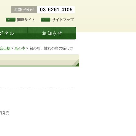
ド
関連サイト
サイトマップ
合出版
>
鳥の本
>
旬の鳥、憧れの鳥の探し方
0日発売