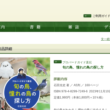
ご利用ガイ
文一総
商品詳細
プロバードガイド直伝
旬の鳥、憧れの鳥の探し方
石田光史 著
／
A5判
／
160ページ
ISBN 978-4-8299-7249-6
2023年11月1
定価1,980円（本体1,800円＋10％税）
旬の鳥がわかる！ 憧れの鳥に出会える！