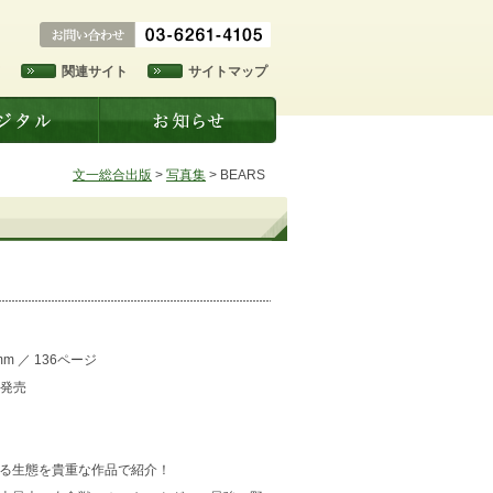
ド
関連サイト
サイトマップ
文一総合出版
>
写真集
>
BEARS
mm
／
136ページ
日発売
る生態を貴重な作品で紹介！