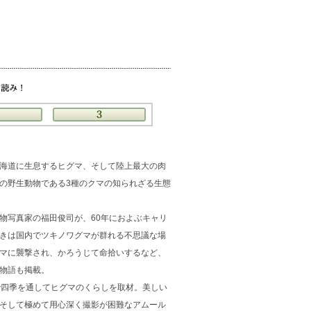
海道に生息するヒグマ、そして陸上最大の肉
の野生動物である3種のクマの知られざる生態
物写真家の福田俊司が、60年におよぶキャリ
きは国内でツキノワグマが群れる不思議な場
マに襲撃され、かろうじて命拾いするなど、
物語も掲載。
で四季を通してヒグマのくらしを取材。美しい
そして極めて用心深く撮影が困難なアムール