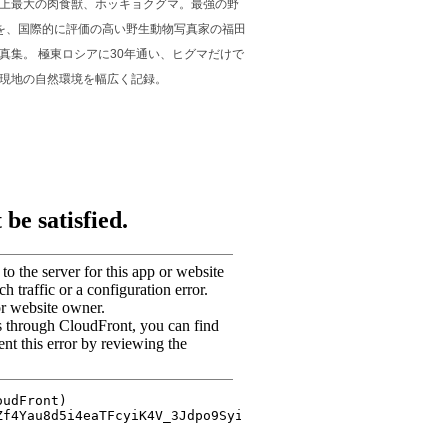
上最大の肉食獣、ホッキョクグマ。最強の野
を、国際的に評価の高い野生動物写真家の福田
真集。 極東ロシアに30年通い、ヒグマだけで
現地の自然環境を幅広く記録。