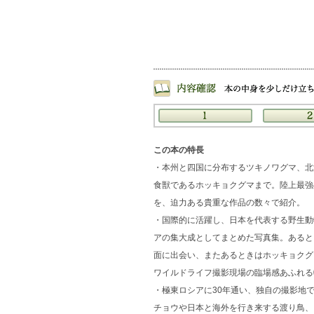
この本の特長
・本州と四国に分布するツキノワグマ、北
食獣であるホッキョクグマまで。陸上最強
を、迫力ある貴重な作品の数々で紹介。
・国際的に活躍し、日本を代表する野生動
アの集大成としてまとめた写真集。あると
面に出会い、またあるときはホッキョクグ
ワイルドライフ撮影現場の臨場感あふれる
・極東ロシアに30年通い、独自の撮影地
チョウや日本と海外を行き来する渡り鳥、