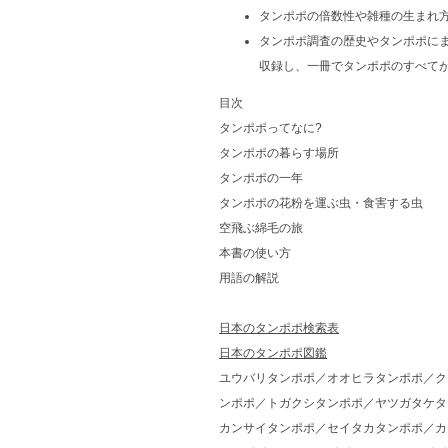
タンポポの倍数性や雑種の生まれ
タンポポ調査の歴史やタンポポにま
収録し、一冊でタンポポのすべて
目次
タンポポってなに?
タンポポの暮らす場所
タンポポの一年
タンポポの花粉を運ぶ虫・食害する虫
空飛ぶ綿毛の旅
本書の使い方
用語の解説
日本のタンポポ検索表
日本のタンポポ図鑑
ユウバリタンポポ／オオヒラタンポポ／ク
ンポポ／トガクシタンポポ／ヤツガタケタ
カンサイタンポポ／セイタカタンポポ／カ