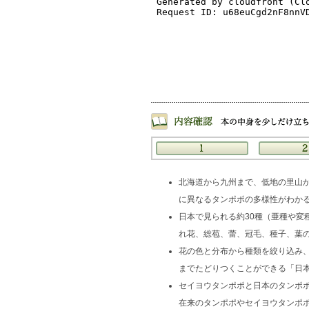
北海道から九州まで、低地の里山か
に異なるタンポポの多様性がわか
日本で見られる約30種（亜種や変
れ花、総苞、蕾、冠毛、種子、葉
花の色と分布から種類を絞り込み
までたどりつくことができる「日
セイヨウタンポポと日本のタンポ
在来のタンポポやセイヨウタンポ