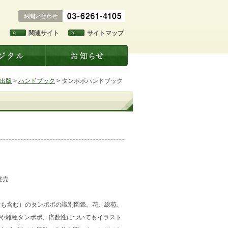
ド
関連サイト
サイトマップ
出版
>
ハンドブック
>
タンポポハンドブック
発売
種も含む）のタンポポの識別図鑑。花、総苞、
や雑種タンポポ、倍数性についてもイラスト