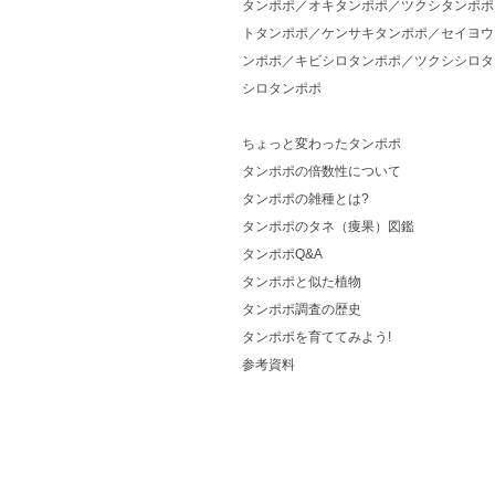
タンポポ／オキタンポポ／ツクシタンポポ
トタンポポ／ケンサキタンポポ／セイヨウ
ンポポ／キビシロタンポポ／ツクシシロタ
シロタンポポ
ちょっと変わったタンポポ
タンポポの倍数性について
タンポポの雑種とは?
タンポポのタネ（痩果）図鑑
タンポポQ&A
タンポポと似た植物
タンポポ調査の歴史
タンポポを育ててみよう!
参考資料