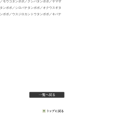
／モウコタンポポ／クシバタンポポ／ヤマザ
タンポポ／シロバナタンポポ／オクウスギタ
ンポポ／ウスジロカントウタンポポ／キバナ