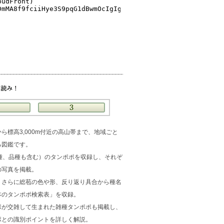
ら標高3,000m付近の高山帯まで、地域ごと
る図鑑です。
種、品種も含む）のタンポポを収録し、それぞ
の写真を掲載。
、さらに総苞の色や形、反り返り具合から種名
本のタンポポ検索表」を収録。
ポが交雑して生まれた雑種タンポポも掲載し、
ポとの識別ポイントを詳しく解説。