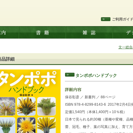
ご利用ガイ
文一総合
商品詳細
タンポポハンドブック
保谷彰彦
／
新書判
／
88ページ
ISBN 978-4-8299-8143-6
2017年2月4日
定価1,540円（本体1,400円＋10％税）
日本で見られる約30種（亜種や変種、品
蕾、冠毛、種子、葉の写真に加え、育て方