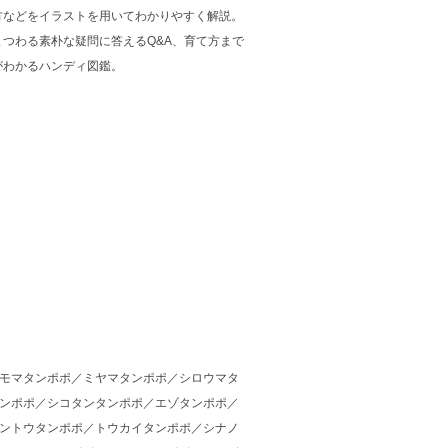
方などをイラストを用いてわかりやすく解説。
つわる素朴な疑問に答えるQ&A、育て方まで
がわかるハンディ図鑑。
モマタンポポ／ミヤマタンポポ／シロウマタ
ンポポ／シコタンタンポポ／エゾタンポポ／
ントウタンポポ／トウカイタンポポ／シナノ