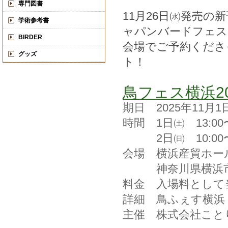
専門図書
11月26日㈬発売の
学術参考書
ャパンバードフェス
BIRDER
会場でご予約くださ
グッズ
ト！
鳥フェス横浜20
期日 2025年11月
時間 1日㈯ 13:00〜
2日㈰ 10:00〜1
会場 横浜産貿ホール
神奈川県横浜市中
料金 入場料として当
詳細 鳥ふぇす横浜
主催 株式会社こと