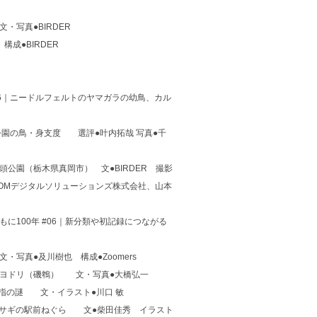
写真●BIRDER
成●BIRDER
06｜ニードルフェルトのヤマガラの幼鳥、カル
公園の鳥・身支度 選評●叶内拓哉 写真●千
頭公園（栃木県真岡市） 文●BIRDER 撮影
●OMデジタルソリューションズ株式会社、山本
に100年 #06｜新分類や初記録につながる
文・写真●及川樹也 構成●Zoomers
ソヒヨドリ（磯鵯） 文・写真●大橋弘一
一本指の謎 文・イラスト●川口 敏
5｜コサギの駅前ねぐら 文●柴田佳秀 イラスト