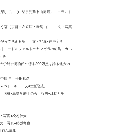
りルートを探して。（山梨県見延市山周辺） イラスト
住まう森（京都市左京区・鞍馬山） 文・写真
#60｜翼がとがって見える鳥 文・写真●神戸宇孝
06｜ニードルフェルトのヤマガラの幼鳥，カル
ぐみ
道大学総合博物館〜標本300万点を誇る北大の
中原 亨、平田和彦
 #06｜トキ 文●堂前弘志
 構成●鳥類学若手の会 報告●江指万里
・写真●松村伸夫
文・写真●舩坂竜也
24 作品募集