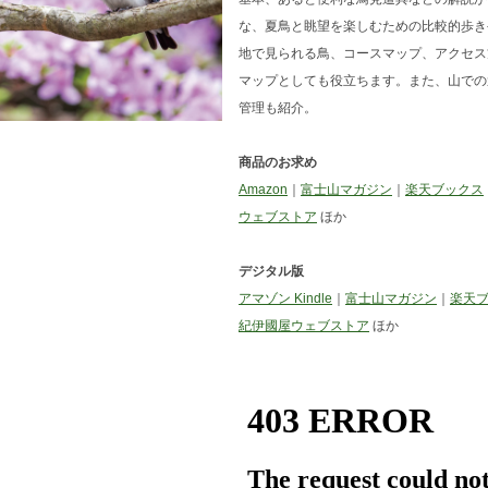
な、夏鳥と眺望を楽しむための比較的歩き
地で見られる鳥、コースマップ、アクセス
マップとしても役立ちます。また、山での
管理も紹介。
商品のお求め
Amazon
｜
富士山マガジン
｜
楽天ブックス
ウェブストア
ほか
デジタル版
アマゾン Kindle
｜
富士山マガジン
｜
楽天
紀伊國屋ウェブストア
ほか