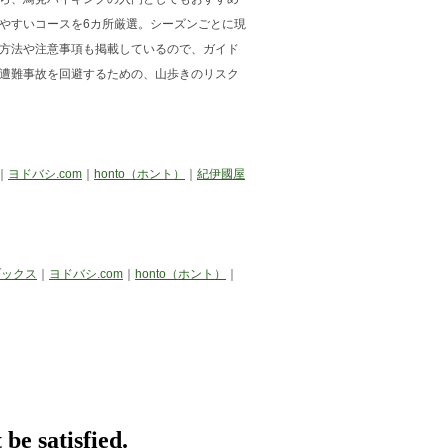
やすいコースを6カ所厳選。シーズンごとに現
方法や注意事項も掲載しているので、ガイド
遭難事故を回避するための、山歩きのリスク
｜
ヨドバシ.com
｜
honto（ホント）
｜
紀伊國屋
ブックス
｜
ヨドバシ.com
｜
honto（ホント）
｜