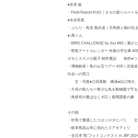
●安斉 俊
・Field Report #162｜タカの渡
●水谷高英
・ぶらり・鳥見 散歩道｜天狗様と鶲の
●♪鳥くん
・BIRD CHALLENGE by Jizz 
・野鳥アートカレンダー 作家の手仕事 #
ガモとスズメの親子 制作裏話 制作●つ
・博物館発！鳥のお宝ツアー #39｜北海
社会への窓口
文・写真●江田真毅 構成●出口翔大、
・方舟の鳥たち〜希少な鳥を動物園で守る
・鳥研究の裏ばなし #22｜夜間調査の虜
その他
・対馬で遭遇したコセジロタヒバリ 文
・岐阜県高山市に現れたズアオアトリ 
・全日本“鳥”フォトコンテスト in JBF 20