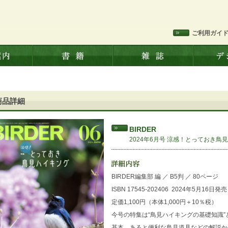
ご利用ガイ
商品詳細
BIRDER
2024年6月号 涼感！とっておき鳥
BIRDER編集部 編
／
B5判
／
80ページ
ISBN 17545-202406
2024年5月16日発売
定価1,100円（本体1,000円＋10％税）
今号の特集は“鳥見ハイキングの基礎知識
基本、あると便利な鳥見道具などの解説か