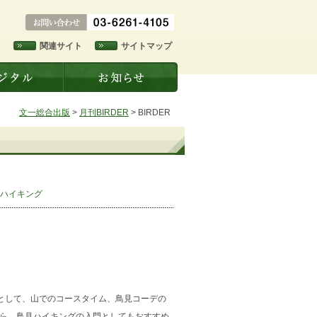
ド
関連サイト
サイトマップ
文一総合出版
>
月刊BIRDER
>
BIRDER
見ハイキング
”として、山でのコースタイム、鳥見コーデの
ら、鳥見ハイキングの入門としてもおすすめ