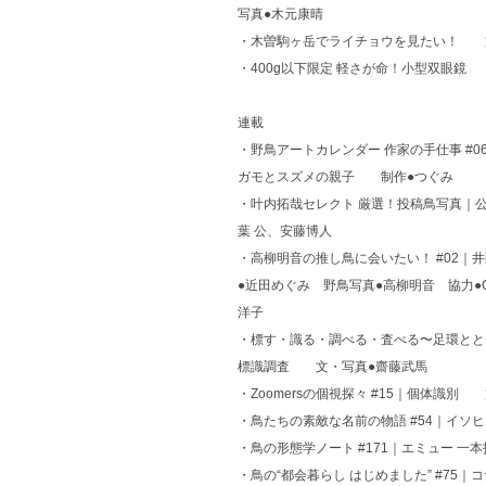
写真●木元康晴
・木曽駒ヶ岳でライチョウを見たい！ 文・
・400g以下限定 軽さが命！小型双眼鏡 構
連載
・野鳥アートカレンダー 作家の手仕事 #
ガモとスズメの親子 制作●つぐみ
・叶内拓哉セレクト 厳選！投稿鳥写真｜
葉 公、安藤博人
・高柳明音の推し鳥に会いたい！ #02｜井
●近田めぐみ 野鳥写真●高柳明音 協力
洋子
・標す・識る・調べる・査べる〜足環ととも
標識調査 文・写真●齋藤武馬
・Zoomersの個視探々 #15｜個体識別 
・鳥たちの素敵な名前の物語 #54｜イ
・鳥の形態学ノート #171｜エミュー 
・鳥の“都会暮らし はじめました” #7