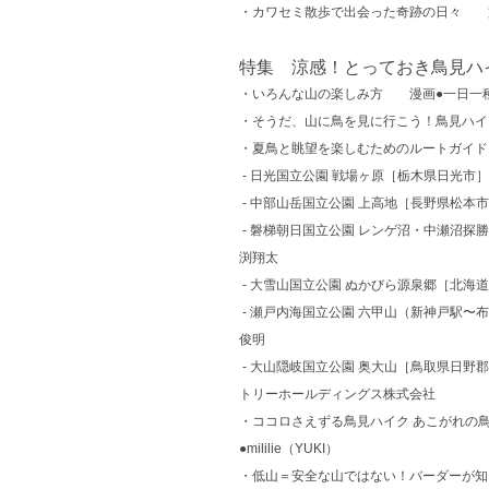
・カワセミ散歩で出会った奇跡の日々 
特集 涼感！とっておき鳥見ハ
・いろんな山の楽しみ方 漫画●一日一
・そうだ、山に鳥を見に行こう！鳥見ハ
・夏鳥と眺望を楽しむためのルートガイド
- 日光国立公園 戦場ヶ原［栃木県日光市
- 中部山岳国立公園 上高地［長野県松本市
- 磐梯朝日国立公園 レンゲ沼・中瀬沼探
渕翔太
- 大雪山国立公園 ぬかびら源泉郷［北海
- 瀬戸内海国立公園 六甲山（新神戸駅〜
俊明
- 大山隠岐国立公園 奥大山［鳥取県日野郡
トリーホールディングス株式会社
・ココロさえずる鳥見ハイク あこがれの鳥
●mililie（YUKI）
・低山＝安全な山ではない！バーダーが