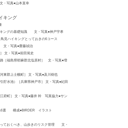
文・写真●山本直幸
イキング
種
イキングの基礎知識 文・写真●神戸宇孝
 鳥見ハイキングとっておきの6コース
］ 文・写真●齋藤禎治
］ 文・写真●前田篤史
勝路［福島県耶麻郡北塩原村］ 文・写真●増
道河東郡上士幌町］ 文・写真●及川樹也
布引貯水池）［兵庫県神戸市］ 文・写真●紀田
江府町］ 文・写真●藤井 幹 写真協力●サン
6選 構成●BIRDER イラスト
知っておくべき、山歩きのリスク管理 文・