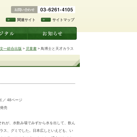
ド
関連サイト
サイトマップ
文一総合出版
>
児童書
>
鳥博士と天才カラス
判
／
48ページ
日発売
れが、水飲み場でみずから水を出して、飲ん
カラス、グミでした。日本広しといえども、い