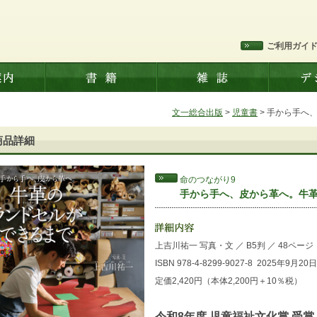
ご利用ガイ
文一総合出版
>
児童書
>
手から手へ
商品詳細
命のつながり9
手から手へ、皮から革へ。牛
上吉川祐一 写真・文
／
B5判
／
48ページ
ISBN 978-4-8299-9027-8
2025年9月20
定価2,420円（本体2,200円＋10％税）
令和8年度 児童福祉文化賞 受賞