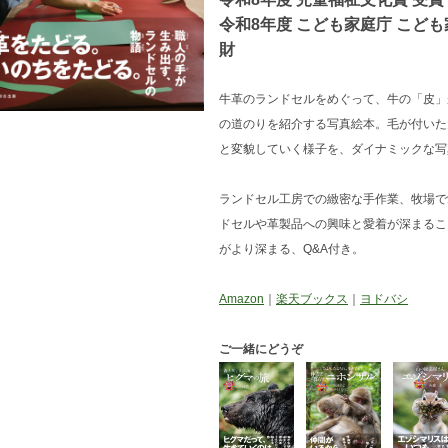
令和8年度 こども家庭庁 こど
財
牛革のランドセルをめぐって、牛の「皮」
の道のりを紹介する写真絵本。毛が付いた
と変貌していく様子を、ダイナミックな写
ランドセル工房での緻密な手作業、牧場で
ドセルや革製品への興味と愛着が深まるこ
がより深まる、Q&A付き。
Amazon
｜
楽天ブックス
｜
ヨドバシ
ご一緒にどうぞ