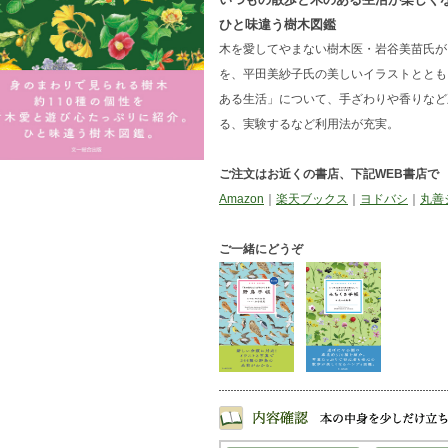
ひと味違う樹木図鑑
木を愛してやまない樹木医・岩谷美苗氏が
を、平田美紗子氏の美しいイラストととも
ある生活」について、手ざわりや香りなど
る、実験するなど利用法が充実。
ご注文はお近くの書店、下記WEB書店で
Amazon
｜
楽天ブックス
｜
ヨドバシ
｜
丸善
ご一緒にどうぞ