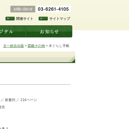
ド
関連サイト
サイトマップ
文一総合出版
>
図鑑その他
>
木ぐらし手帳
／
新書判
／
216ページ
発売
なる！